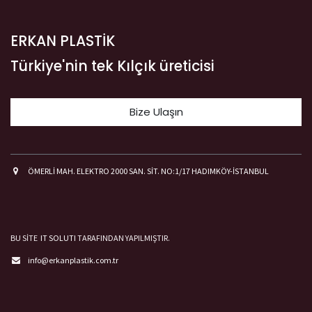
ERKAN PLASTİK
Türkiye'nin tek Kılçık üreticisi
Bize Ulaşın
ÖMERLİ MAH. ELEKTRO 2000 SAN. SİT. NO:1/17 HADIMKÖY-İSTANBUL
BU SİTE
IT SOLUTI
TARAFINDAN YAPILMIŞTIR.
info@erkanplastik.com.tr