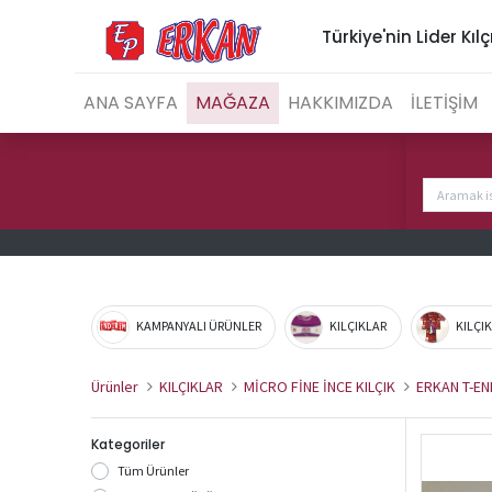
Türkiye'nin Lider Kılç
ANA SAYFA
MAĞAZA
HAKKIMIZDA
İLETİŞİM
KAMPANYALI ÜRÜNLER
KILÇIKLAR
KILÇI
Ürünler
KILÇIKLAR
MİCRO FİNE İNCE KILÇIK
ERKAN T-EN
Kategoriler
Tüm Ürünler