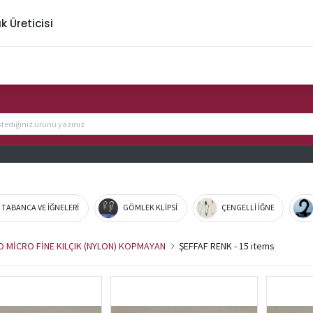
ık Üreticisi
K TABANCA VE İĞNELERİ
GÖMLEK KLİPSİ
ÇENGELLİ İĞNE
D MİCRO FİNE KILÇIK (NYLON) KOPMAYAN
ŞEFFAF RENK
- 15 items