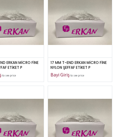
END ERKAN MİCRO FİNE 
17 MM T-END ERKAN MİCRO FİNE 
FAF ETİKET P
NYLON ŞEFFAF ETİKET P
to see price
to see price
Bize Ulaşın
info@erkanplastik.com.tr