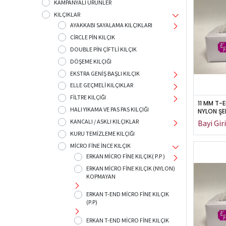
KAMPANYALI ÜRÜNLER
KILÇIKLAR
AYAKKABI SAYALAMA KILÇIKLARI
CİRCLE PİN KILÇIK
DOUBLE PİN ÇİFTLİ KILÇIK
DÖŞEME KILÇIĞI
EKSTRA GENİŞ BAŞLI KILÇIK
ELLE GEÇMELİ KILÇIKLAR
FİLTRE KILÇIĞI
11 MM T-
HALI YIKAMA VE PAS PAS KILÇIĞI
NYLON ŞE
KANCALI / ASKLI KILÇIKLAR
KURU TEMİZLEME KILÇIĞI
MİCRO FİNE İNCE KILÇIK
ERKAN PLASTİK
ERKAN MİCRO FİNE KILÇIK( P.P )
ERKAN MİCRO FİNE KILÇIK (NYLON)
Türkiye'nin tek Kılçık üreticisi
KOPMAYAN
ERKAN T-END MİCRO FİNE KILÇIK
(P.P)
ERKAN T-END MİCRO FİNE KILÇIK
ÖMERLİ MAH. ELEKTRO 2000 SAN. SİT. NO:1/17 HADIMKÖY-İSTANB