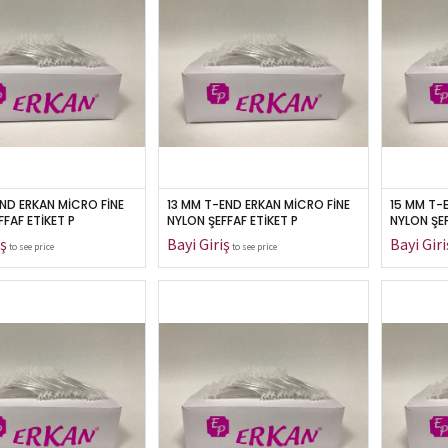
END ERKAN MİCRO FİNE 
13 MM T-END ERKAN MİCRO FİNE 
15 MM T-
FFAF ETİKET P
NYLON ŞEFFAF ETİKET P
NYLON ŞEF
to see price
to see price
UL