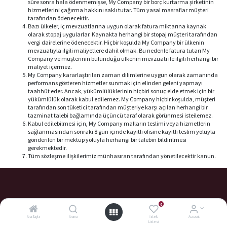
süre sonra hala ödenmemişse, My Company bir borç kurtarma şirketinin
hizmetlerini çağırma hakkını saklı tutar. Tüm yasal masraflar müşteri
tarafından ödenecektir.
Bazı ülkeler, iç mevzuatlarına uygun olarak fatura miktarına kaynak
olarak stopaj uygularlar. Kaynakta herhangi bir stopaj müşteri tarafından
vergi dairelerine ödenecektir. Hiçbir koşulda My Company bir ülkenin
mevzuatıyla ilgili maliyetlere dahil olmak. Bu nedenle fatura tutarı My
Company ve müşterinin bulunduğu ülkenin mevzuatı ile ilgili herhangi bir
maliyet içermez.
My Company kararlaştırılan zaman dilimlerine uygun olarak zamanında
performans gösteren hizmetler sunmak için elinden geleni yapmayı
taahhüt eder. Ancak, yükümlülüklerinin hiçbiri sonuç elde etmek için bir
yükümlülük olarak kabul edilemez. My Company hiçbir koşulda, müşteri
tarafından son tüketici tarafından müşteriye karşı açılan herhangi bir
tazminat talebi bağlamında üçüncü taraf olarak görünmesi isteilemez.
Kabul edilebilmesi için, My Company malların teslimi veya hizmetlerin
sağlanmasından sonraki 8 gün içinde kayıtlı ofisine kayıtlı teslim yoluyla
gönderilen bir mektup yoluyla herhangi bir talebin bildirilmesi
gerekmektedir.
Tüm sözleşme ilişkilerimiz münhasıran tarafından yönetilecektir kanun.
0
ERKAN PLASTİK
Ana Sayfa
Arama
İstek
Account
Listesi