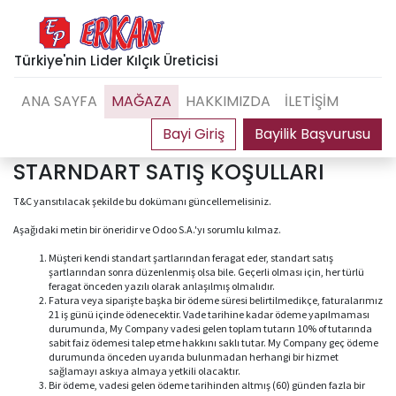
Türkiye'nin Lider Kılçık Üreticisi
ANA SAYFA
MAĞAZA
HAKKIMIZDA
İLETİŞİM
Bayilik Başvurusu
STARNDART SATIŞ KOŞULLARI
T&C yansıtılacak şekilde bu dokümanı güncellemelisiniz.
Aşağıdaki metin bir öneridir ve Odoo S.A.'yı sorumlu kılmaz.
Müşteri kendi standart şartlarından feragat eder, standart satış
şartlarından sonra düzenlenmiş olsa bile. Geçerli olması için, her türlü
feragat önceden yazılı olarak anlaşılmış olmalıdır.
Fatura veya siparişte başka bir ödeme süresi belirtilmedikçe, faturalarımız
21 iş günü içinde ödenecektir. Vade tarihine kadar ödeme yapılmaması
durumunda, My Company vadesi gelen toplam tutarın 10% of tutarında
sabit faiz ödemesi talep etme hakkını saklı tutar. My Company geç ödeme
durumunda önceden uyarıda bulunmadan herhangi bir hizmet
sağlamayı askıya almaya yetkili olacaktır.
Bir ödeme, vadesi gelen ödeme tarihinden altmış (60) günden fazla bir