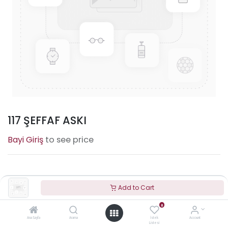
117 ŞEFFAF ASKI
to see price
Terms and Conditions
Add to Cart
0
Ana Sayfa
Arama
İstek
Account
100% Original
30 Days Return
Free Delivery
Listesi