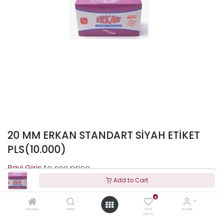
20 MM ERKAN STANDART SİYAH ETİKET
PLS(10.000)
to see price
Add to Cart
0
Terms and Conditions
Ana Sayfa
Arama
İstek
Account
Listesi