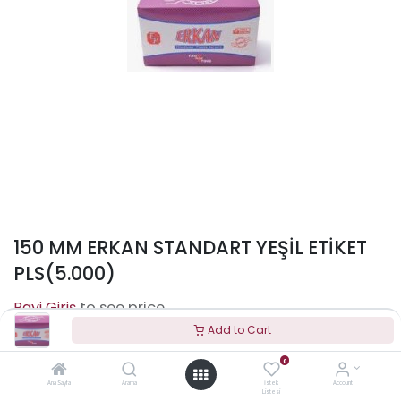
150 MM ERKAN STANDART YEŞİL ETİKET
PLS(5.000)
to see price
Add to Cart
0
Terms and Conditions
Ana Sayfa
Arama
İstek
Account
Listesi