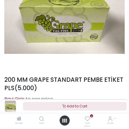
200 MM GRAPE STANDART PEMBE ETİKET
PLS(5.000)
to see price
Add to Cart
0
Terms and Conditions
Ana Sayfa
Arama
İstek
Account
Listesi