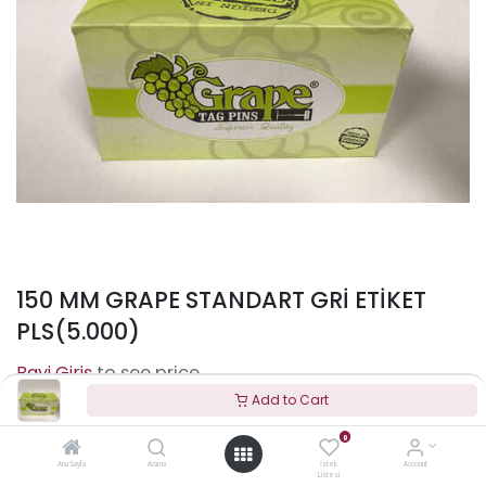
150 MM GRAPE STANDART GRİ ETİKET
PLS(5.000)
to see price
Add to Cart
0
Terms and Conditions
Ana Sayfa
Arama
İstek
Account
Listesi