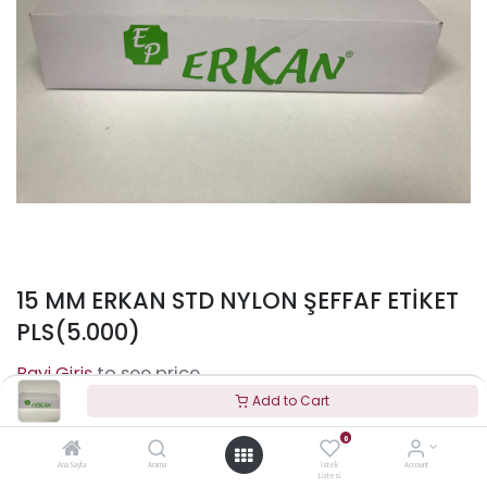
15 MM ERKAN STD NYLON ŞEFFAF ETİKET
PLS(5.000)
to see price
Add to Cart
0
Terms and Conditions
Ana Sayfa
Arama
İstek
Account
Listesi