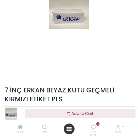
7 İNÇ ERKAN BEYAZ KUTU GEÇMELİ
KIRMIZI ETİKET PLS
to see price
Add to Cart
0
Ana Sayfa
Arama
İstek
Account
Listesi
Terms and Conditions