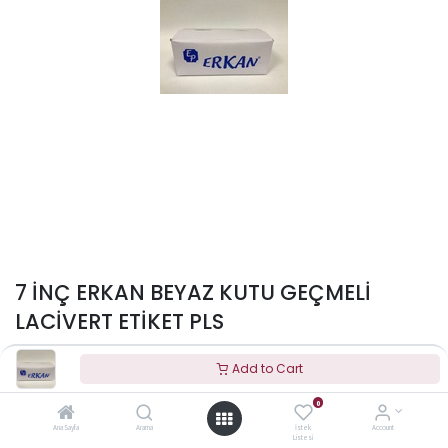
7 İNÇ ERKAN BEYAZ KUTU GEÇMELİ
LACİVERT ETİKET PLS
to see price
Add to Cart
0
Ana Sayfa
Arama
İstek
Account
Listesi
Terms and Conditions