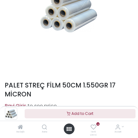
PALET STREÇ FİLM 50CM 1.550GR 17
MİCRON
to see price
Add to Cart
0
Terms and Conditions
Ana Sayfa
Arama
İstek
Account
Listesi