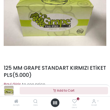
125 MM GRAPE STANDART KIRMIZI ETİKET
PLS(5.000)
to see price
Add to Cart
0
Terms and Conditions
Ana Sayfa
Arama
İstek
Account
Listesi