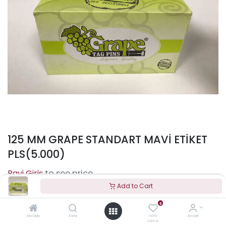
125 MM GRAPE STANDART MAVİ ETİKET
PLS(5.000)
to see price
Add to Cart
0
Terms and Conditions
Ana Sayfa
Arama
İstek
Account
Listesi