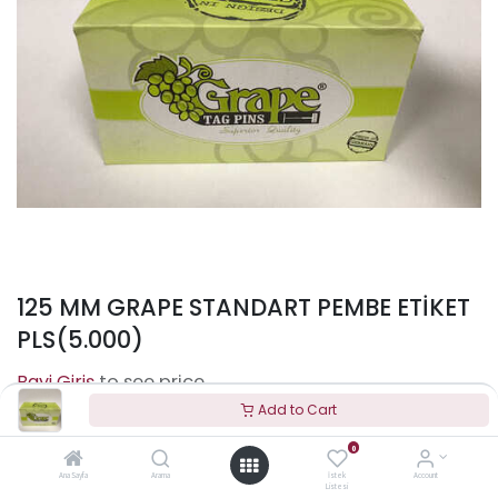
125 MM GRAPE STANDART PEMBE ETİKET
PLS(5.000)
to see price
Add to Cart
0
Terms and Conditions
Ana Sayfa
Arama
İstek
Account
Listesi